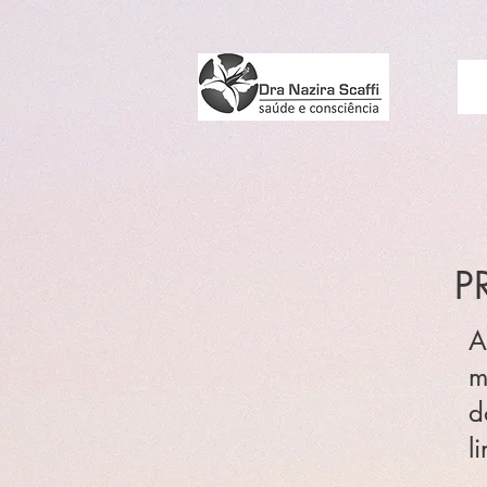
P
A
m
d
l