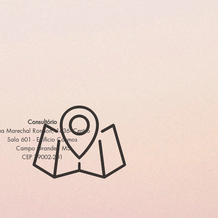
Consultório
ua Marechal Rondon, 1636- Centro
Sala 601 - Edifício Cosmos
Campo Grande - MS
CEP 79002-201